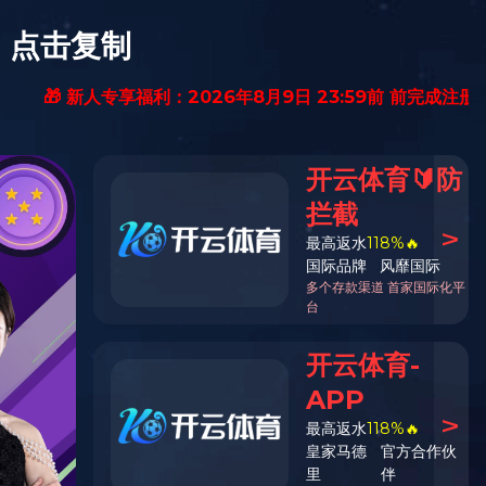
关于亚森
九游平台
186-8118-1166
服务热线：