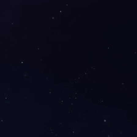
全自动纸袋机常见问题及解决方法
全自动纸袋机的生产过程中也会遇到各种问题，需要及
时检查维修。下面，亚森机械和大家分享全自动纸袋机
常见问题及解决方法。
访问手机版
扫一扫 立即关注