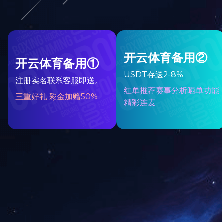
上一篇：
纸袋常用的纸张材质有哪些
下一篇：
纸袋机在生产中需要考虑哪些要
纸袋机具有哪
纸袋机是生产购物
呕吐袋、干果袋等
具有哪些优势特点呢