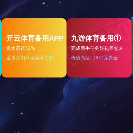
相关内容推荐
些优势特点
袋、服装袋、休闲食品袋、面包袋、
环保纸袋的理想设备，那么，纸袋机
?