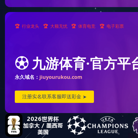
1、纸袋机提升了生产效率
要看到了在我们经常使用的就是在机械包装比
分钟只能包十几块，但是要看到了就是在糖果包
2、纸袋机能够有效地保证包装质量
在这使用上面要看到了在纸袋机机械包装可根
可以要看到了就是手工包装是无法保证的。其次
集合包装的要求。
3、纸袋机能实现手工包装无法实现的操作
我们会看到了就是在有些包装操作，因为能够
无法实现的，只能用纸袋机包装实现。