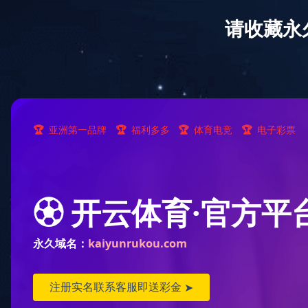
您当前位置：
主页
>
九游网页版
>
FAQ